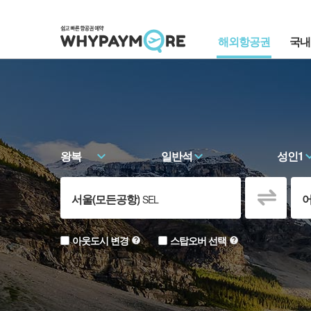
해외항공권
국내
왕복
일반석
성인1
서울(모든공항)
어
SEL
출발지
도
아웃도시 변경
스탑오버 선택