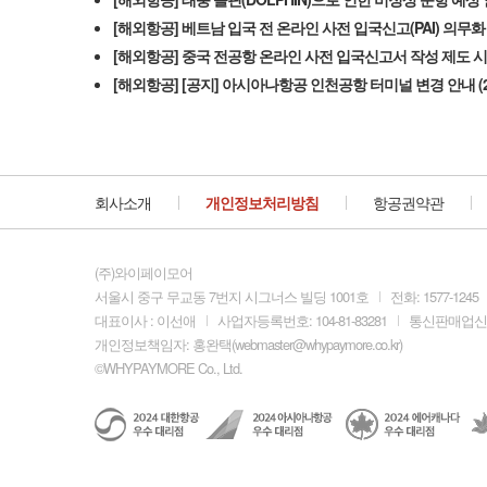
회사소개
개인정보처리방침
항공권약관
(주)와이페이모어
서울시 중구 무교동 7번지 시그너스 빌딩 1001호
전화: 1577-1245
대표이사 : 이선애
사업자등록번호: 104-81-83281
통신판매업신고:
개인정보책임자: 홍완택(
webmaster@whypaymore.co.kr
)
©WHYPAYMORE Co., Ltd.