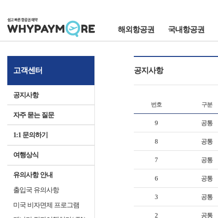
해외항공권
국내항공권
고객센터
공지사항
공지사항
번호
구분
자주 묻는 질문
9
공통
1:1 문의하기
8
공통
여행상식
7
공통
유의사항 안내
6
공통
출입국 유의사항
3
공통
미국 비자면제 프로그램
2
공통