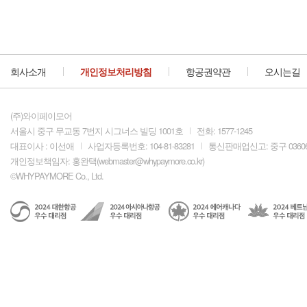
회사소개
개인정보처리방침
항공권약관
오시는길
(주)와이페이모어
서울시 중구 무교동 7번지 시그너스 빌딩 1001호
전화: 1577-1245
대표이사 : 이선애
사업자등록번호: 104-81-83281
통신판매업신고: 중구 0360
개인정보책임자: 홍완택(
webmaster@whypaymore.co.kr
)
©WHYPAYMORE Co., Ltd.