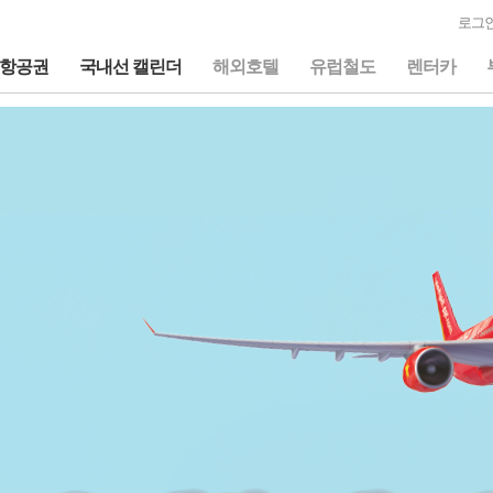
로그인
항공권
국내선 캘린더
해외호텔
유럽철도
렌터카