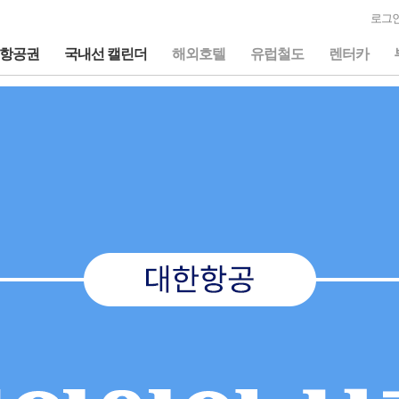
로그인
항공권
국내선 캘린더
해외호텔
유럽철도
렌터카