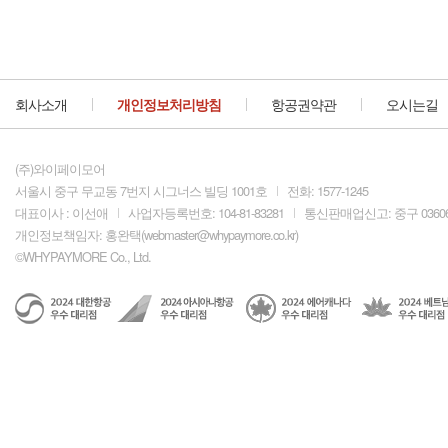
회사소개
개인정보처리방침
항공권약관
오시는길
(주)와이페이모어
서울시 중구 무교동 7번지 시그너스 빌딩 1001호
전화: 1577-1245
대표이사 : 이선애
사업자등록번호: 104-81-83281
통신판매업신고: 중구 0360
개인정보책임자: 홍완택(
webmaster@whypaymore.co.kr
)
©WHYPAYMORE Co., Ltd.