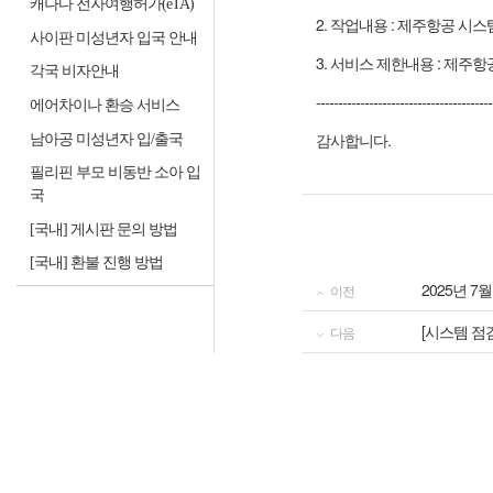
캐나다 전자여행허가(eTA)
2. 작업내용 : 제주항공 시스
사이판 미성년자 입국 안내
3. 서비스 제한내용 : 제주항
각국 비자안내
----------------------------------------
에어차이나 환승 서비스
감사합니다.
남아공 미성년자 입/출국
필리핀 부모 비동반 소아 입
국
[국내] 게시판 문의 방법
[국내] 환불 진행 방법
2025년 7
이전
[시스템 점검 
다음