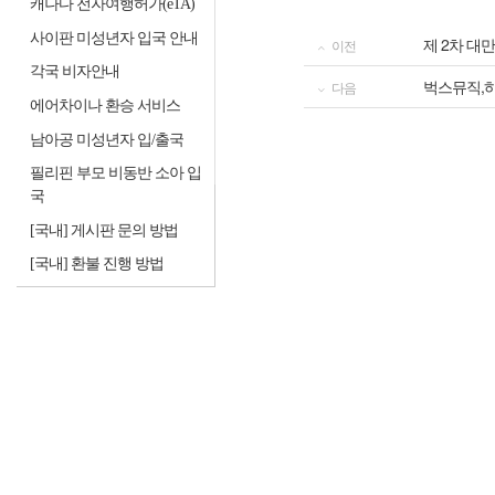
캐나다 전자여행허가(eTA)
사이판 미성년자 입국 안내
제 2차 대
이전
각국 비자안내
벅스뮤직,하
다음
에어차이나 환승 서비스
남아공 미성년자 입/출국
필리핀 부모 비동반 소아 입
국
[국내] 게시판 문의 방법
[국내] 환불 진행 방법