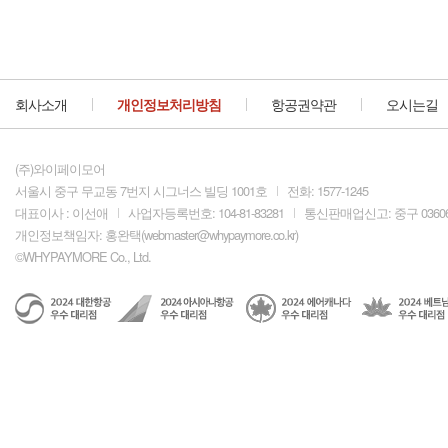
회사소개
개인정보처리방침
항공권약관
오시는길
(주)와이페이모어
서울시 중구 무교동 7번지 시그너스 빌딩 1001호
전화: 1577-1245
대표이사 : 이선애
사업자등록번호: 104-81-83281
통신판매업신고: 중구 0360
개인정보책임자: 홍완택(
webmaster@whypaymore.co.kr
)
©WHYPAYMORE Co., Ltd.